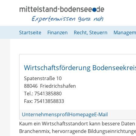
Springe direkt zu:
Hauptmenü
Inhalt
Fußzeile
Startseite
Finanzen
Recht, Steuern
Managem
Wirtschaftsförderung Bodenseekre
Spatenstraße 10
88046
Friedrichshafen
Tel.: 7541385880
Fax: 75413858833
Unternehmensprofil
Homepage
E-Mail
Kaum ein Wirtschaftsstandort kann bessere Daten 
Branchenmix, hervorragende Bildungseinrichtungen